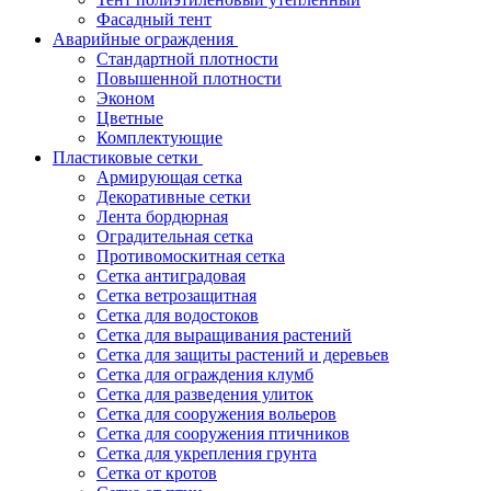
Фасадный тент
Аварийные ограждения
Стандартной плотности
Повышенной плотности
Эконом
Цветные
Комплектующие
Пластиковые сетки
Армирующая сетка
Декоративные сетки
Лента бордюрная
Оградительная сетка
Противомоскитная сетка
Сетка антиградовая
Сетка ветрозащитная
Сетка для водостоков
Сетка для выращивания растений
Сетка для защиты растений и деревьев
Сетка для ограждения клумб
Сетка для разведения улиток
Сетка для сооружения вольеров
Сетка для сооружения птичников
Сетка для укрепления грунта
Сетка от кротов