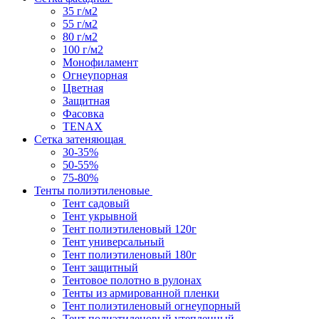
35 г/м2
55 г/м2
80 г/м2
100 г/м2
Монофиламент
Огнеупорная
Цветная
Защитная
Фасовка
TENAX
Сетка затеняющая
30-35%
50-55%
75-80%
Тенты полиэтиленовые
Тент садовый
Тент укрывной
Тент полиэтиленовый 120г
Тент универсальный
Тент полиэтиленовый 180г
Тент защитный
Тентовое полотно в рулонах
Тенты из армированной пленки
Тент полиэтиленовый огнеупорный
Тент полиэтиленовый утепленный