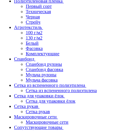
Полиэтиленовая пленка
Первый сорт
Техническая
Черная
Стрейч
Агротекстиль
100 г/м2
130 г/м2
Белый
Фасовка
Комплектующие
Спанбонд
Спанбонд рулоны
Спанбонд фасовка
Мульча рулоны
Мульча фасовка
Сетка из вспененного полиэтилена
Сетка из вспененного полиэтилена
Сетка для упаковки ёлок
Сетка для упаковки ёлок
Сетка рукав
Сетка рукав
Маскировочные сети
Маскировочные сети
Сопутствующие товары