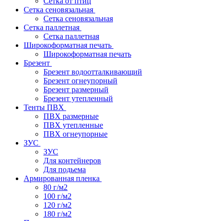
Сетка от птиц
Сетка сеновязальная
Сетка сеновязальная
Сетка паллетная
Сетка паллетная
Широкоформатная печать
Широкоформатная печать
Брезент
Брезент водоотталкивающий
Брезент огнеупорный
Брезент размерный
Брезент утепленный
Тенты ПВХ
ПВХ размерные
ПВХ утепленные
ПВХ огнеупорные
ЗУС
ЗУС
Для контейнеров
Для подьема
Армированная пленка
80 г/м2
100 г/м2
120 г/м2
180 г/м2