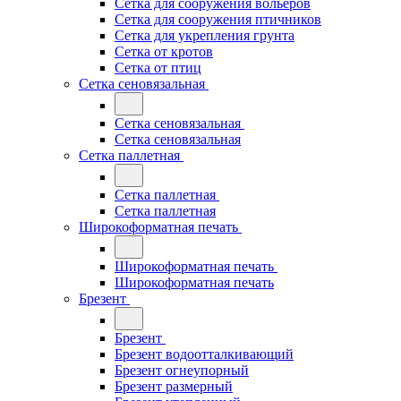
Сетка для сооружения вольеров
Сетка для сооружения птичников
Сетка для укрепления грунта
Сетка от кротов
Сетка от птиц
Сетка сеновязальная
Сетка сеновязальная
Сетка сеновязальная
Сетка паллетная
Сетка паллетная
Сетка паллетная
Широкоформатная печать
Широкоформатная печать
Широкоформатная печать
Брезент
Брезент
Брезент водоотталкивающий
Брезент огнеупорный
Брезент размерный