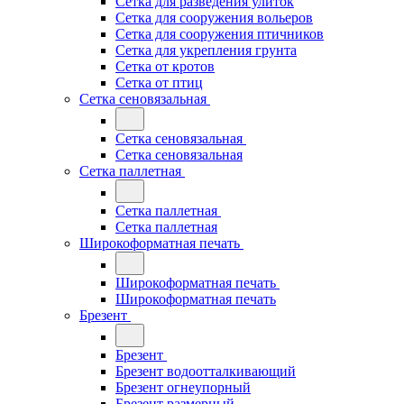
Сетка для разведения улиток
Сетка для сооружения вольеров
Сетка для сооружения птичников
Сетка для укрепления грунта
Сетка от кротов
Сетка от птиц
Сетка сеновязальная
Сетка сеновязальная
Сетка сеновязальная
Сетка паллетная
Сетка паллетная
Сетка паллетная
Широкоформатная печать
Широкоформатная печать
Широкоформатная печать
Брезент
Брезент
Брезент водоотталкивающий
Брезент огнеупорный
Брезент размерный