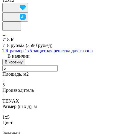
12х12
718 ₽
718 руб/м2
(3590 руб/eд)
TR размер 1х5 защитная решетка для газона
В наличии
В корзину
Площадь, м2
:
5
Производитель
:
TENAX
Размер (ш х д), м
:
1х5
Цвет
:
Зеленый