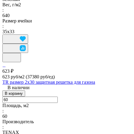
Вес, г/м2
:
640
Размер ячейки
:
35х33
623 ₽
623 руб/м2
(37380 руб/eд)
TR размер 2х30 защитная решетка для газона
В наличии
В корзину
Площадь, м2
:
60
Производитель
:
TENAX