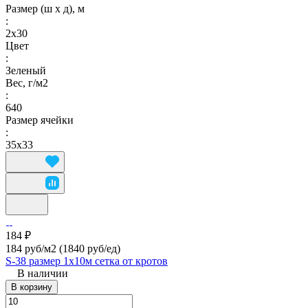
Размер (ш х д), м
:
2х30
Цвет
:
Зеленый
Вес, г/м2
:
640
Размер ячейки
:
35х33
184 ₽
184 руб/м2
(1840 руб/eд)
S-38 размер 1х10м сетка от кротов
В наличии
В корзину