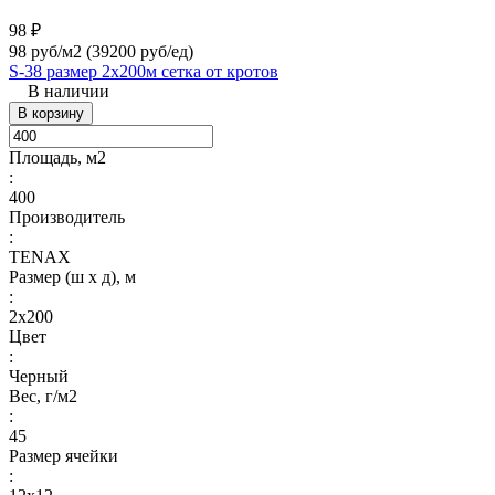
98 ₽
98 руб/м2
(39200 руб/eд)
S-38 размер 2х200м сетка от кротов
В наличии
В корзину
Площадь, м2
:
400
Производитель
:
TENAX
Размер (ш х д), м
:
2х200
Цвет
:
Черный
Вес, г/м2
:
45
Размер ячейки
: