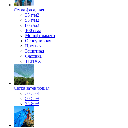
Сетка фасадная
35 г/м2
55 г/м2
80 г/м2
100 г/м2
Монофиламент
Огнеупорная
Цветная
Защитная
Фасовка
TENAX
Сетка затеняющая
30-35%
50-55%
75-80%