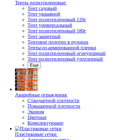
Тенты полиэтиленовые
Тент садовый
Тент укрывной
Тент полиэтиленовый 120г
Тент универсальный
Тент полиэтиленовый 180г
Тент защитный
Тентовое полотно в рулонах
Тенты из армированной пленки
Тент полиэтиленовый огнеупорный
Тент полиэтиленовый утепленный
Еще
Аварийные ограждения
Стандартной плотности
Повышенной плотности
Эконом
Цветные
Комплектующие
Пластиковые сетки
Армирующая сетка