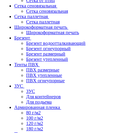
Сетка от птиц
Сетка сеновязальная
Сетка сеновязальная
Сетка паллетная
Сетка паллетная
Широкоформатная печать
Широкоформатная печать
Брезент
Брезент водоотталкивающий
Брезент огнеупорный
Брезент размерный
Брезент утепленный
Тенты ПВХ
ПВХ размерные
ПВХ утепленные
ПВХ огнеупорные
ЗУС
ЗУС
Для контейнеров
Для подьема
Армированная пленка
80 г/м2
100 г/м2
120 г/м2
180 г/м2