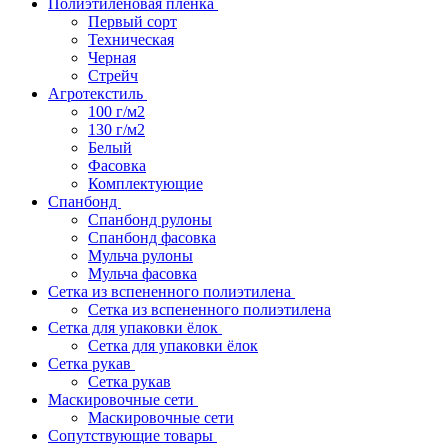
Полиэтиленовая пленка
Первый сорт
Техническая
Черная
Стрейч
Агротекстиль
100 г/м2
130 г/м2
Белый
Фасовка
Комплектующие
Спанбонд
Спанбонд рулоны
Спанбонд фасовка
Мульча рулоны
Мульча фасовка
Сетка из вспененного полиэтилена
Сетка из вспененного полиэтилена
Сетка для упаковки ёлок
Сетка для упаковки ёлок
Сетка рукав
Сетка рукав
Маскировочные сети
Маскировочные сети
Сопутствующие товары