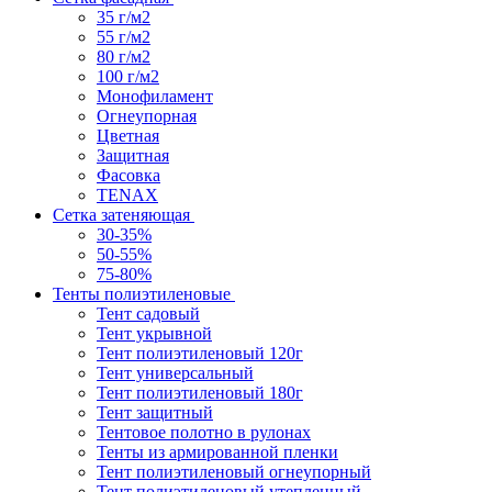
35 г/м2
55 г/м2
80 г/м2
100 г/м2
Монофиламент
Огнеупорная
Цветная
Защитная
Фасовка
TENAX
Сетка затеняющая
30-35%
50-55%
75-80%
Тенты полиэтиленовые
Тент садовый
Тент укрывной
Тент полиэтиленовый 120г
Тент универсальный
Тент полиэтиленовый 180г
Тент защитный
Тентовое полотно в рулонах
Тенты из армированной пленки
Тент полиэтиленовый огнеупорный
Тент полиэтиленовый утепленный