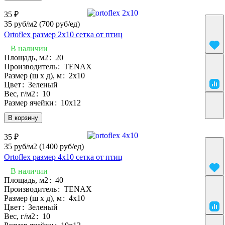
35 ₽
35 руб/м2
(700 руб/eд)
Ortoflex размер 2х10 сетка от птиц
В наличии
Площадь, м2
:
20
Производитель
:
TENAX
Размер (ш х д), м
:
2х10
Цвет
:
Зеленый
Вес, г/м2
:
10
Размер ячейки
:
10х12
В корзину
35 ₽
35 руб/м2
(1400 руб/eд)
Ortoflex размер 4х10 сетка от птиц
В наличии
Площадь, м2
:
40
Производитель
:
TENAX
Размер (ш х д), м
:
4х10
Цвет
:
Зеленый
Вес, г/м2
:
10