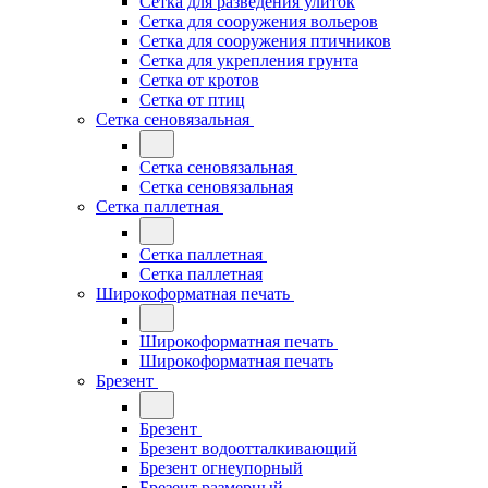
Сетка для разведения улиток
Сетка для сооружения вольеров
Сетка для сооружения птичников
Сетка для укрепления грунта
Сетка от кротов
Сетка от птиц
Сетка сеновязальная
Сетка сеновязальная
Сетка сеновязальная
Сетка паллетная
Сетка паллетная
Сетка паллетная
Широкоформатная печать
Широкоформатная печать
Широкоформатная печать
Брезент
Брезент
Брезент водоотталкивающий
Брезент огнеупорный
Брезент размерный