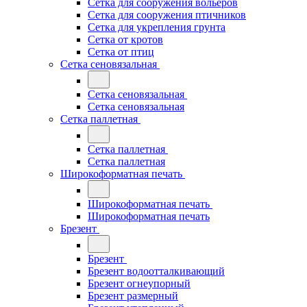
Сетка для сооружения вольеров
Сетка для сооружения птичников
Сетка для укрепления грунта
Сетка от кротов
Сетка от птиц
Сетка сеновязальная
Сетка сеновязальная
Сетка сеновязальная
Сетка паллетная
Сетка паллетная
Сетка паллетная
Широкоформатная печать
Широкоформатная печать
Широкоформатная печать
Брезент
Брезент
Брезент водоотталкивающий
Брезент огнеупорный
Брезент размерный