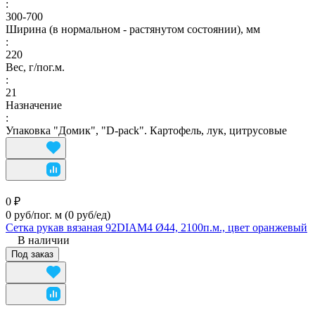
:
300-700
Ширина (в нормальном - растянутом состоянии), мм
:
220
Вес, г/пог.м.
:
21
Назначение
:
Упаковка "Домик", "D-pack". Картофель, лук, цитрусовые
0 ₽
0 руб/пог. м
(0 руб/eд)
Сетка рукав вязаная 92DIAM4 Ø44, 2100п.м., цвет оранжевый
В наличии
Под заказ