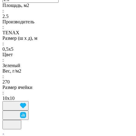
Площадь, м2
:
2.5
Производитель
:
TENAX
Размер (ш х д), м
:
0,5x5
Цвет
:
Зеленый
Вес, г/м2
:
270
Размер ячейки
:
10х10