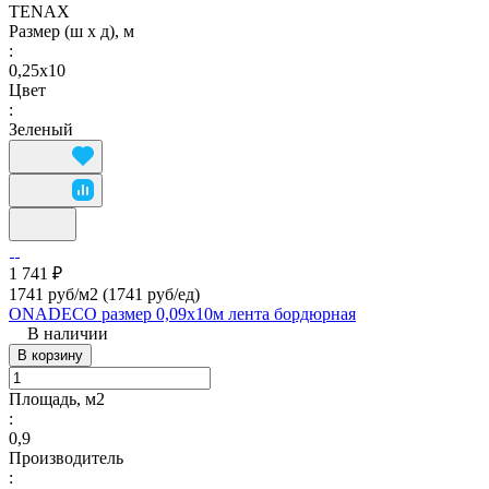
TENAX
Размер (ш х д), м
:
0,25х10
Цвет
:
Зеленый
1 741 ₽
1741 руб/м2
(1741 руб/eд)
ONADECO размер 0,09х10м лента бордюрная
В наличии
В корзину
Площадь, м2
:
0,9
Производитель
: