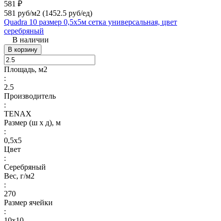
581 ₽
581 руб/м2
(1452.5 руб/eд)
Quadra 10 размер 0,5х5м сетка универсальная, цвет
серебряный
В наличии
В корзину
Площадь, м2
:
2.5
Производитель
:
TENAX
Размер (ш х д), м
:
0,5x5
Цвет
:
Серебряный
Вес, г/м2
:
270
Размер ячейки
:
10х10