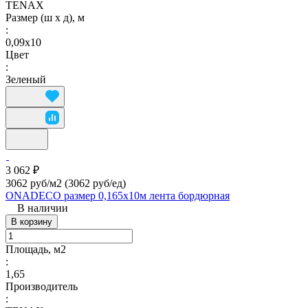
TENAX
Размер (ш х д), м
:
0,09х10
Цвет
:
Зеленый
3 062 ₽
3062 руб/м2
(3062 руб/eд)
ONADECO размер 0,165х10м лента бордюрная
В наличии
В корзину
Площадь, м2
:
1,65
Производитель
: