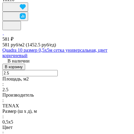
581 ₽
581 руб/м2
(1452.5 руб/eд)
Quadra 10 размер 0,5х5м сетка универсальная, цвет
коричневый
В наличии
В корзину
Площадь, м2
:
2.5
Производитель
:
TENAX
Размер (ш х д), м
:
0,5x5
Цвет
: