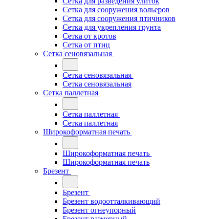
Сетка для разведения улиток
Сетка для сооружения вольеров
Сетка для сооружения птичников
Сетка для укрепления грунта
Сетка от кротов
Сетка от птиц
Сетка сеновязальная
Сетка сеновязальная
Сетка сеновязальная
Сетка паллетная
Сетка паллетная
Сетка паллетная
Широкоформатная печать
Широкоформатная печать
Широкоформатная печать
Брезент
Брезент
Брезент водоотталкивающий
Брезент огнеупорный
Брезент размерный