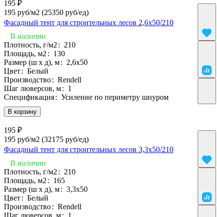
195 ₽
195 руб/м2
(25350 руб/eд)
Фасадный тент для строительных лесов 2,6х50/210
В наличии
Плотность, г/м2
:
210
Площадь, м2
:
130
Размер (ш х д), м
:
2,6х50
Цвет
:
Белый
Производство
:
Rendell
Шаг люверсов, м
:
1
Спецификация
:
Усиление по периметру шнуром
В корзину
195 ₽
195 руб/м2
(32175 руб/eд)
Фасадный тент для строительных лесов 3,3х50/210
В наличии
Плотность, г/м2
:
210
Площадь, м2
:
165
Размер (ш х д), м
:
3,3х50
Цвет
:
Белый
Производство
:
Rendell
Шаг люверсов, м
:
1