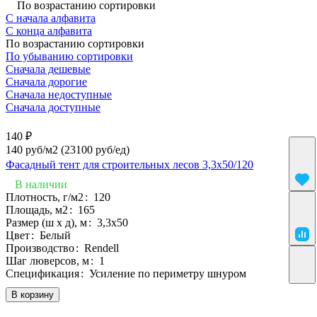
По возрастанию сортировки
С начала алфавита
С конца алфавита
По возрастанию сортировки
По убыванию сортировки
Сначала дешевые
Сначала дорогие
Сначала недоступные
Сначала доступные
140 ₽
140 руб/м2
(23100 руб/eд)
Фасадный тент для строительных лесов 3,3х50/120
В наличии
Плотность, г/м2
:
120
Площадь, м2
:
165
Размер (ш х д), м
:
3,3х50
Цвет
:
Белый
Производство
:
Rendell
Шаг люверсов, м
:
1
Спецификация
:
Усиление по периметру шнуром
В корзину