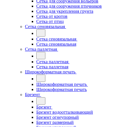
Сетка для сооружения вольеров
Сетка для сооружения птичников
Сетка для укрепления грунта
Сетка от кротов
Сетка от птиц
Сетка сеновязальная
Сетка сеновязальная
Сетка сеновязальная
Сетка паллетная
Сетка паллетная
Сетка паллетная
Широкоформатная печать
Широкоформатная печать
Широкоформатная печать
Брезент
Брезент
Брезент водоотталкивающий
Брезент огнеупорный
Брезент размерный