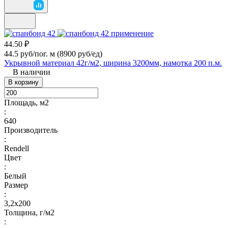
44.50 ₽
44.5 руб/пог. м
(8900 руб/eд)
Укрывной материал 42г/м2, ширина 3200мм, намотка 200 п.м.
В наличии
В корзину
Площадь, м2
:
640
Производитель
:
Rendell
Цвет
:
Белый
Размер
:
3,2х200
Толщина, г/м2
: