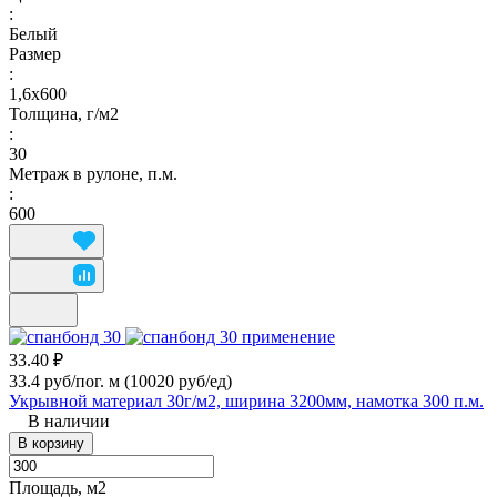
:
Белый
Размер
:
1,6х600
Толщина, г/м2
:
30
Метраж в рулоне, п.м.
:
600
33.40 ₽
33.4 руб/пог. м
(10020 руб/eд)
Укрывной материал 30г/м2, ширина 3200мм, намотка 300 п.м.
В наличии
В корзину
Площадь, м2