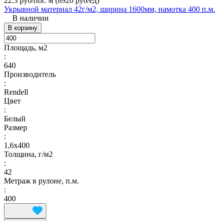
22.3 руб/пог. м
(8920 руб/eд)
Укрывной материал 42г/м2, ширина 1600мм, намотка 400 п.м.
В наличии
В корзину
Площадь, м2
:
640
Производитель
:
Rendell
Цвет
:
Белый
Размер
:
1,6х400
Толщина, г/м2
:
42
Метраж в рулоне, п.м.
:
400