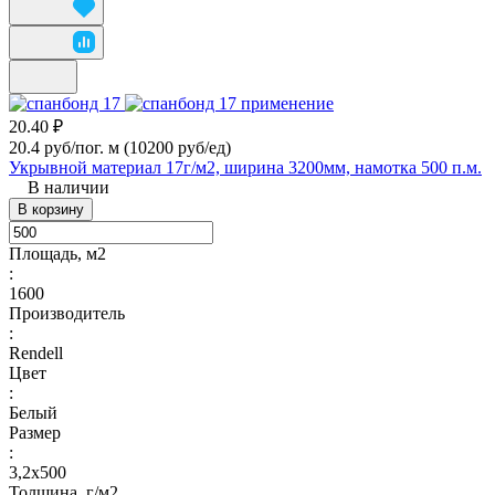
20.40 ₽
20.4 руб/пог. м
(10200 руб/eд)
Укрывной материал 17г/м2, ширина 3200мм, намотка 500 п.м.
В наличии
В корзину
Площадь, м2
:
1600
Производитель
:
Rendell
Цвет
:
Белый
Размер
:
3,2х500
Толщина, г/м2