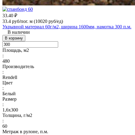
33.40 ₽
33.4 руб/пог. м
(10020 руб/eд)
Укрывной материал 60г/м2, ширина 1600мм, намотка 300 п.м.
В наличии
В корзину
Площадь, м2
:
480
Производитель
:
Rendell
Цвет
:
Белый
Размер
:
1,6х300
Толщина, г/м2
:
60
Метраж в рулоне, п.м.