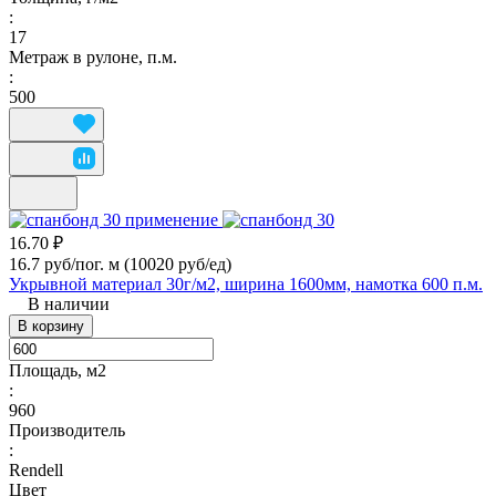
:
17
Метраж в рулоне, п.м.
:
500
16.70 ₽
16.7 руб/пог. м
(10020 руб/eд)
Укрывной материал 30г/м2, ширина 1600мм, намотка 600 п.м.
В наличии
В корзину
Площадь, м2
:
960
Производитель
:
Rendell
Цвет