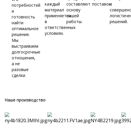
каждый
составляют
поставок.
и
потребностей
материал
основу
совершен
и
применяется
нашей
логистиче
готовность
в
работы.
решений.
найти
ответственных
оптимальное
условиях.
решение.
Мы
выстраиваем
долгосрочные
отношения,
а не
разовые
сделки.
Наше производство