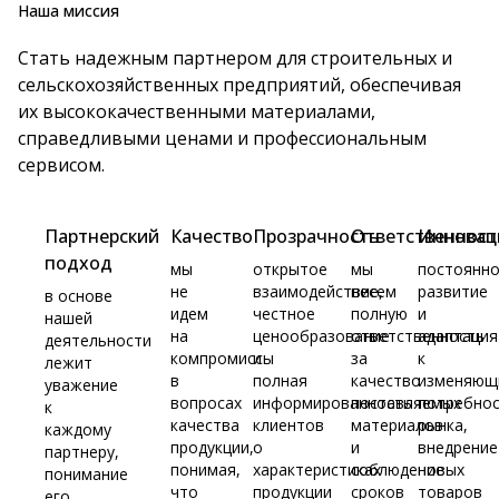
Наша миссия
Cтать надежным партнером для строительных и
сельскохозяйственных предприятий, обеспечивая
их высококачественными материалами,
справедливыми ценами и профессиональным
сервисом.
Партнерский
Качество
Прозрачность
Ответственност
Инновац
подход
мы
открытое
мы
постоянн
не
взаимодействие,
несем
развитие
в основе
идем
честное
полную
и
нашей
на
ценообразование
ответственность
адаптация
деятельности
компромиссы
и
за
к
лежит
в
полная
качество
изменяющ
уважение
вопросах
информированность
поставляемых
потребно
к
качества
клиентов
материалов
рынка,
каждому
продукции,
о
и
внедрение
партнеру,
понимая,
характеристиках
соблюдение
новых
понимание
что
продукции
сроков
товаров
его