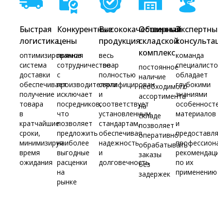
Быстрая
Конкурентные
Высококачественная
Обширный
Экспертны
логистика
цены
продукция
складской
консульта
комплекс
оптимизированная
прямое
весь
команда
система
сотрудничество
товар
специалист
постоянное
доставки
с
полностью
обладает
наличие
обеспечивает
производителями
сертифицирован
глубокими
необходимого
получение
исключает
и
знаниями
ассортимента
товара
посредников,
соответствует
особенност
на
в
что
установленным
материалов
складе
кратчайшие
позволяет
стандартам,
и
позволяет
сроки,
предложить
обеспечивая
предоставл
оперативно
минимизируя
наиболее
надежность
профессион
обрабатывать
время
выгодные
и
рекомендац
заказы
ожидания
расценки
долговечность
по их
без
на
применению
задержек
рынке