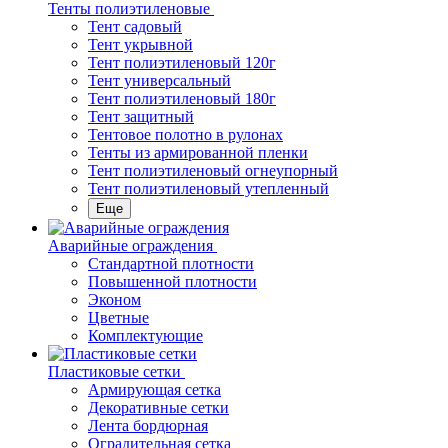
Тенты полиэтиленовые
Тент садовый
Тент укрывной
Тент полиэтиленовый 120г
Тент универсальный
Тент полиэтиленовый 180г
Тент защитный
Тентовое полотно в рулонах
Тенты из армированной пленки
Тент полиэтиленовый огнеупорный
Тент полиэтиленовый утепленный
Еще
Аварийные ограждения
Стандартной плотности
Повышенной плотности
Эконом
Цветные
Комплектующие
Пластиковые сетки
Армирующая сетка
Декоративные сетки
Лента бордюрная
Оградительная сетка