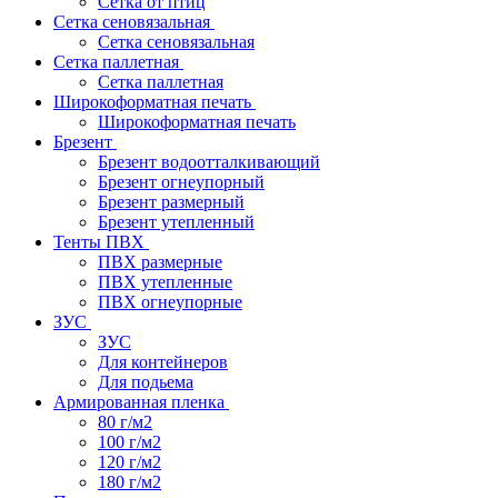
Сетка от птиц
Сетка сеновязальная
Сетка сеновязальная
Сетка паллетная
Сетка паллетная
Широкоформатная печать
Широкоформатная печать
Брезент
Брезент водоотталкивающий
Брезент огнеупорный
Брезент размерный
Брезент утепленный
Тенты ПВХ
ПВХ размерные
ПВХ утепленные
ПВХ огнеупорные
ЗУС
ЗУС
Для контейнеров
Для подьема
Армированная пленка
80 г/м2
100 г/м2
120 г/м2
180 г/м2