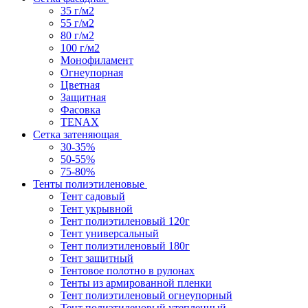
35 г/м2
55 г/м2
80 г/м2
100 г/м2
Монофиламент
Огнеупорная
Цветная
Защитная
Фасовка
TENAX
Сетка затеняющая
30-35%
50-55%
75-80%
Тенты полиэтиленовые
Тент садовый
Тент укрывной
Тент полиэтиленовый 120г
Тент универсальный
Тент полиэтиленовый 180г
Тент защитный
Тентовое полотно в рулонах
Тенты из армированной пленки
Тент полиэтиленовый огнеупорный
Тент полиэтиленовый утепленный