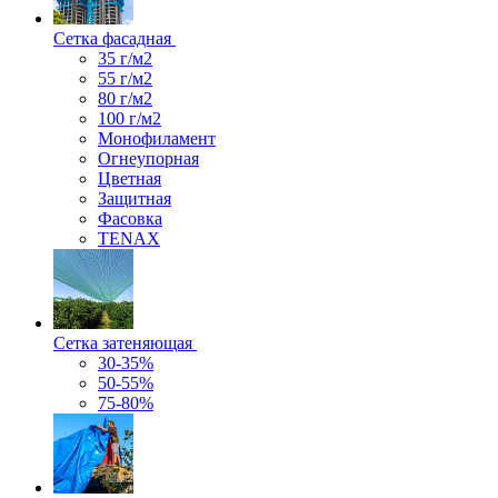
Сетка фасадная
35 г/м2
55 г/м2
80 г/м2
100 г/м2
Монофиламент
Огнеупорная
Цветная
Защитная
Фасовка
TENAX
Сетка затеняющая
30-35%
50-55%
75-80%