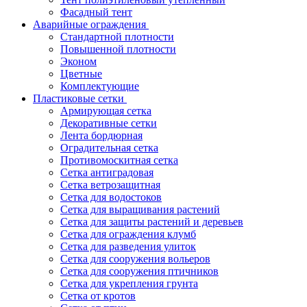
Фасадный тент
Аварийные ограждения
Стандартной плотности
Повышенной плотности
Эконом
Цветные
Комплектующие
Пластиковые сетки
Армирующая сетка
Декоративные сетки
Лента бордюрная
Оградительная сетка
Противомоскитная сетка
Сетка антиградовая
Сетка ветрозащитная
Сетка для водостоков
Сетка для выращивания растений
Сетка для защиты растений и деревьев
Сетка для ограждения клумб
Сетка для разведения улиток
Сетка для сооружения вольеров
Сетка для сооружения птичников
Сетка для укрепления грунта
Сетка от кротов