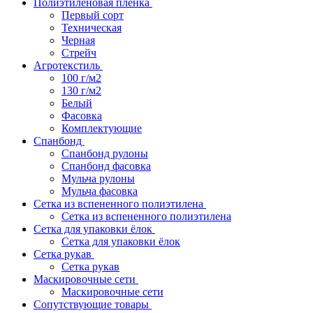
Полиэтиленовая пленка
Первый сорт
Техническая
Черная
Стрейч
Агротекстиль
100 г/м2
130 г/м2
Белый
Фасовка
Комплектующие
Спанбонд
Спанбонд рулоны
Спанбонд фасовка
Мульча рулоны
Мульча фасовка
Сетка из вспененного полиэтилена
Сетка из вспененного полиэтилена
Сетка для упаковки ёлок
Сетка для упаковки ёлок
Сетка рукав
Сетка рукав
Маскировочные сети
Маскировочные сети
Сопутствующие товары