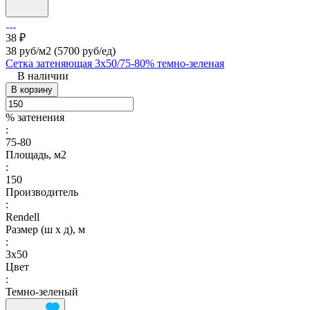
38 ₽
38 руб/м2
(5700 руб/eд)
Сетка затеняющая 3х50/75-80% темно-зеленая
В наличии
В корзину
% затенения
:
75-80
Площадь, м2
:
150
Производитель
:
Rendell
Размер (ш х д), м
:
3х50
Цвет
:
Темно-зеленый