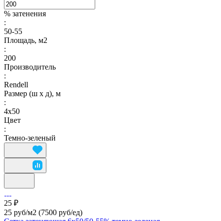
% затенения
:
50-55
Площадь, м2
:
200
Производитель
:
Rendell
Размер (ш х д), м
:
4х50
Цвет
:
Темно-зеленый
25 ₽
25 руб/м2
(7500 руб/eд)