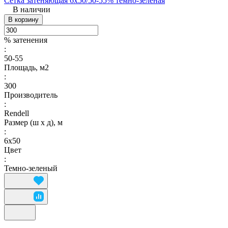
Сетка затеняющая 6х50/50-55% темно-зеленая
В наличии
В корзину
% затенения
:
50-55
Площадь, м2
:
300
Производитель
:
Rendell
Размер (ш х д), м
:
6х50
Цвет
:
Темно-зеленый