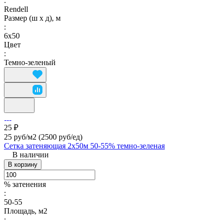
:
Rendell
Размер (ш х д), м
:
6х50
Цвет
:
Темно-зеленый
25 ₽
25 руб/м2
(2500 руб/eд)
Сетка затеняющая 2х50м 50-55% темно-зеленая
В наличии
В корзину
% затенения
:
50-55
Площадь, м2
: