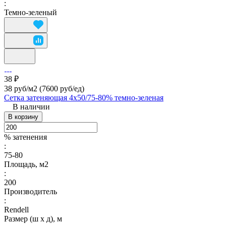
:
Темно-зеленый
38 ₽
38 руб/м2
(7600 руб/eд)
Сетка затеняющая 4х50/75-80% темно-зеленая
В наличии
В корзину
% затенения
:
75-80
Площадь, м2
:
200
Производитель
:
Rendell
Размер (ш х д), м