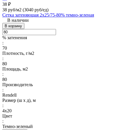
38 ₽
38 руб/м2
(3040 руб/eд)
Сетка затеняющая 2х25/75-80% темно-зеленая
В наличии
В корзину
% затенения
:
70
Плотность, г/м2
:
80
Площадь, м2
:
80
Производитель
:
Rendell
Размер (ш х д), м
:
4х20
Цвет
:
Темно-зеленый