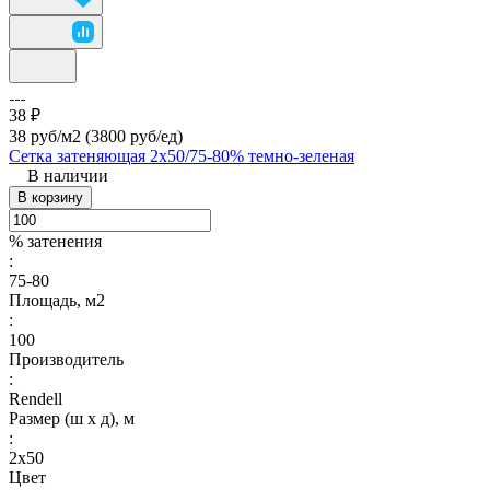
38 ₽
38 руб/м2
(3800 руб/eд)
Сетка затеняющая 2х50/75-80% темно-зеленая
В наличии
В корзину
% затенения
:
75-80
Площадь, м2
:
100
Производитель
:
Rendell
Размер (ш х д), м
:
2х50
Цвет