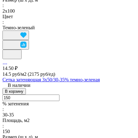
:
2х100
Цвет
:
Темно-зеленый
14.50 ₽
14.5 руб/м2
(2175 руб/eд)
Сетка затеняющая 3х50/30-35% темно-зеленая
В наличии
В корзину
% затенения
:
30-35
Площадь, м2
:
150
Размер (ш х д), м