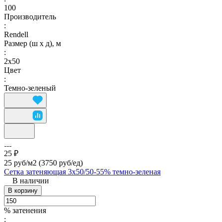
100
Производитель
:
Rendell
Размер (ш х д), м
:
2х50
Цвет
:
Темно-зеленый
25 ₽
25 руб/м2
(3750 руб/eд)
Сетка затеняющая 3х50/50-55% темно-зеленая
В наличии
В корзину
% затенения
: