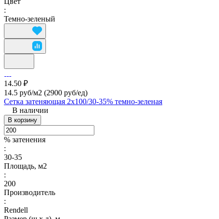
Цвет
:
Темно-зеленый
14.50 ₽
14.5 руб/м2
(2900 руб/eд)
Сетка затеняющая 2х100/30-35% темно-зеленая
В наличии
В корзину
% затенения
:
30-35
Площадь, м2
:
200
Производитель
:
Rendell
Размер (ш х д), м